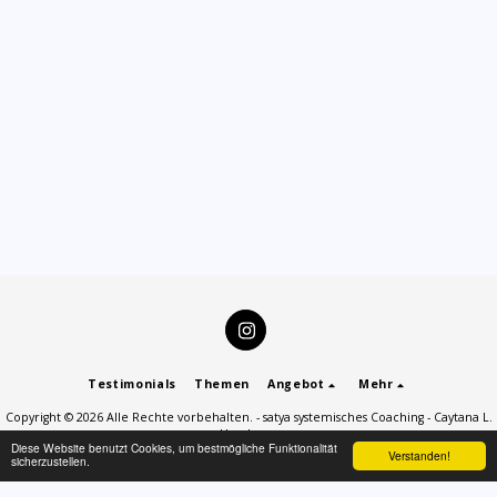
Testimonials
Themen
Angebot
Mehr
Copyright © 2026 Alle Rechte vorbehalten. -
satya systemisches Coaching - Caytana L.
Hrachowy
Diese Website benutzt Cookies, um bestmögliche Funktionalität
Verstanden!
Impressum
|
Datenschutzerklärung
sicherzustellen.